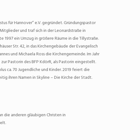
istus für Hannover“ e.V. gegründet. Gründungspastor
tglieder und traf sich in der Leonardstraße in
 1997 ein Umzug in größere Räume in die Tillystraße.
häuser Str. 42, in das Kirchengebäude der Evangelisch
hannes und Michaela Ross die Kirchengemeinde. Im Jahr
zur Pastorin des BFP KdörR, als Pastorin eingestellt.
us ca. 70 Jugendliche und Kinder. 2019 feiert die
tig ihren Namen in Skyline – Die Kirche der Stadt.
an die anderen gläubigen Christen in
elt.