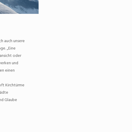
ch auch unsere
age. „Eine
lansicht oder
werken und
ben einen
oft Kirchtürme
tädte
und Glaube