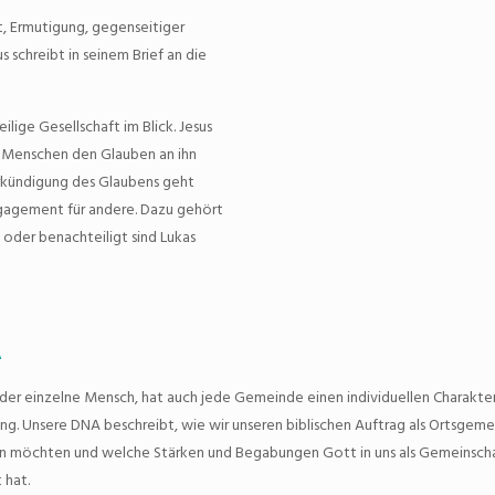
, Ermutigung, gegenseitiger
 schreibt in seinem Brief an die
lige Gesellschaft im Blick. Jesus
n Menschen den Glauben an ihn
rkündigung des Glaubens geht
gagement für andere. Dazu gehört
 oder benachteiligt sind Lukas
A
der einzelne Mensch, hat auch jede Gemeinde einen individuellen Charakte
ng. Unsere DNA beschreibt, wie wir unseren biblischen Auftrag als Ortsgem
en möchten und welche Stärken und Begabungen Gott in uns als Gemeinsch
 hat.