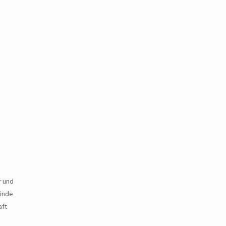
r und
einde
aft